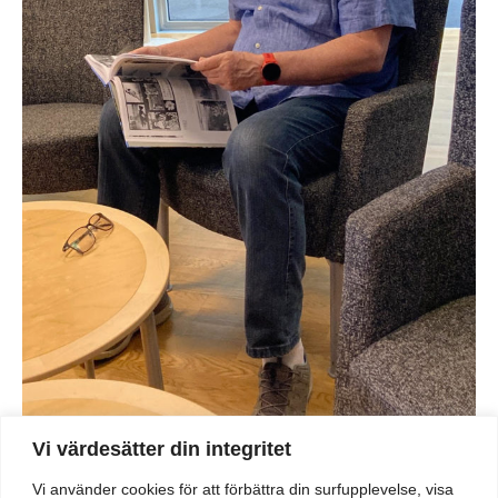
Vi värdesätter din integritet
Jan Delbom i samspråk med Anders Björnhager som målat
diplomet som delades ut.
Vi använder cookies för att förbättra din surfupplevelse, visa