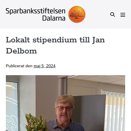
Hoppa
till
Slå
Slå
innehåll
på/av
på/a
men
sök
Lokalt stipendium till Jan
Delbom
Publicerat den
maj 5, 2024