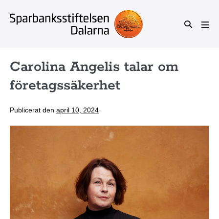
Hoppa
till
Slå
Slå
innehåll
på/av
på/a
men
sök
Carolina Angelis talar om
företagssäkerhet
Publicerat den
april 10, 2024