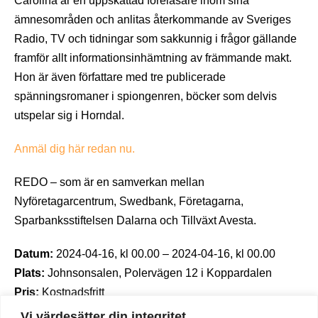
Carolina är en uppskattad föreläsare inom sina
ämnesområden och anlitas återkommande av Sveriges
Radio, TV och tidningar som sakkunnig i frågor gällande
framför allt informationsinhämtning av främmande makt.
Hon är även författare med tre publicerade
spänningsromaner i spiongenren, böcker som delvis
utspelar sig i Horndal.
Anmäl dig här redan nu.
REDO – som är en samverkan mellan
Nyföretagarcentrum, Swedbank, Företagarna,
Sparbanksstiftelsen Dalarna och Tillväxt Avesta.
Datum:
2024-04-16, kl 00.00 – 2024-04-16, kl 00.00
Plats:
Johnsonsalen, Polervägen 12 i Koppardalen
Pris:
Kostnadsfritt
Arrangör:
Tillväxt Avesta och samverkansnätverket
Vi värdesätter din integritet