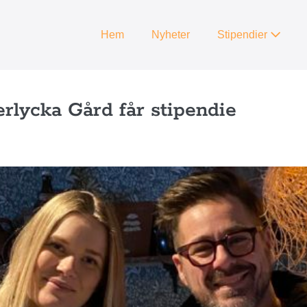
Hem
Nyheter
Stipendier
rlycka Gård får stipendie