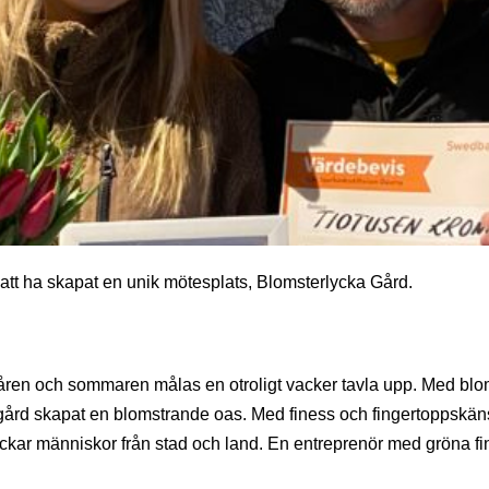
r att ha skapat en unik mötesplats, Blomsterlycka Gård.
våren och sommaren målas en otroligt vacker tavla upp. Med bl
ård skapat en blomstrande oas. Med finess och fingertoppskäns
ckar människor från stad och land. En entreprenör med gröna fingr