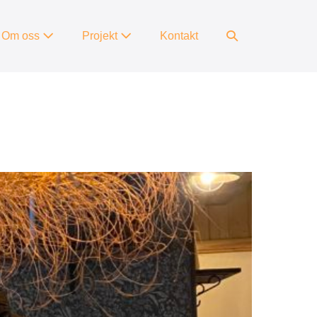
Slå
Om oss
Projekt
Kontakt
på/av
sök